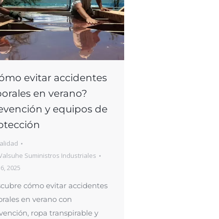
ómo evitar accidentes
borales en verano?
evención y equipos de
otección
alidad
Valsuhe Suministros Industriales
 6, 2025
cubre cómo evitar accidentes
orales en verano con
vención, ropa transpirable y