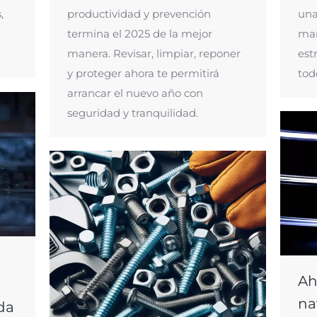
productividad y prevención
una
,
termina el 2025 de la mejor
man
manera. Revisar, limpiar, reponer
est
y proteger ahora te permitirá
tod
arrancar el nuevo año con
seguridad y tranquilidad.
Ah
na
da