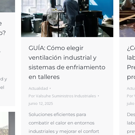
e
o?
GUÍA: Cómo elegir
¿C
ventilación industrial y
la
sistemas de enfriamiento
Pr
en talleres
pr
d y
el
Actualidad
Actu
Por
Valsuhe Suministros Industriales
Por
junio 12, 2025
julio
Soluciones eficientes para
Des
combatir el calor en entornos
lab
industriales y mejorar el confort
pre