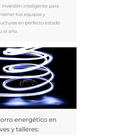
 inversión inteligente para
tener tus equipos y
ructuras en perfecto estado
o el año.
orro energético en
ves y talleres: