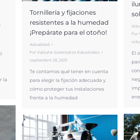
il
Tornillería y fijaciones
so
resistentes a la humedad
Actu
¡Prepárate para el otoño!
Por
octu
Actualidad
Por
Valsuhe Suministros Industriales
El 
o
septiembre 28, 2025
par
.
con
Te contamos qué tener en cuenta
neg
r la
para elegir la fijación adecuada y
imp
cómo proteger tus instalaciones
ene
frente a la humedad