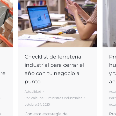
Checklist de ferretería
Pr
industrial para cerrar el
hu
año con tu negocio a
y 
rre
punto
an
Actualidad
Actu
Por
Valsuhe Suministros Industriales
Por
octubre 24, 2025
octu
Con esta estrategia de
Pro
s