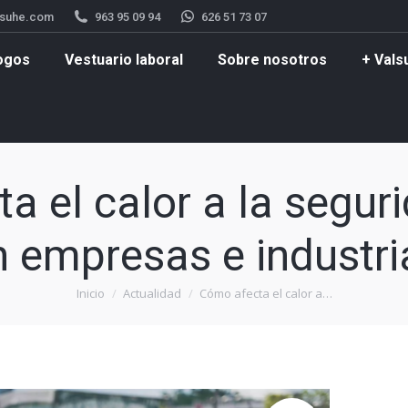
lsuhe.com
963 95 09 94
626 51 73 07
boral
Sobre nosotros
+ Valsuhe
Contacto
ogos
Vestuario laboral
Sobre nosotros
+ Vals
a el calor a la seguri
n empresas e industri
Inicio
Actualidad
Cómo afecta el calor a…
Estás aquí: