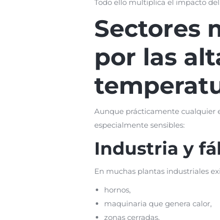
Todo ello multiplica el impacto del 
Sectores 
por las alt
temperatu
Aunque prácticamente cualquier e
especialmente sensibles:
Industria y fá
En muchas plantas industriales exi
hornos,
maquinaria que genera calor,
zonas cerradas,