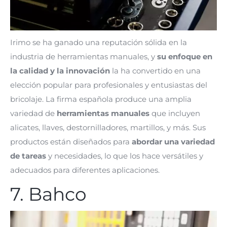
Irimo se ha ganado una reputación sólida en la
industria de herramientas manuales, y
su enfoque en
la calidad y la innovación
la ha convertido en una
elección popular para profesionales y entusiastas del
bricolaje. La firma española produce una amplia
variedad de
herramientas manuales
que incluyen
alicates, llaves, destornilladores, martillos, y más. Sus
productos están diseñados para
abordar una variedad
de tareas
y necesidades, lo que los hace versátiles y
adecuados para diferentes aplicaciones.
7. Bahco