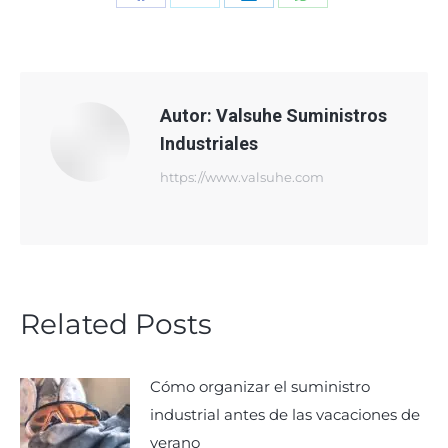
Share
Share
Share
Share
on
on
on
on
Facebook
X
LinkedIn
WhatsApp
Autor:
Valsuhe Suministros
Industriales
https://www.valsuhe.com
Related Posts
Cómo organizar el suministro
industrial antes de las vacaciones de
verano