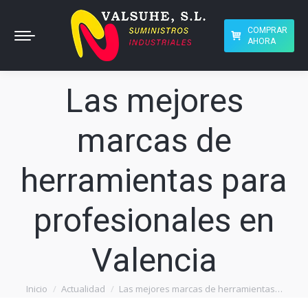
COMPRAR
AHORA
Las mejores
marcas de
herramientas para
profesionales en
Valencia
Inicio
Actualidad
Las mejores marcas de herramientas…
Estás aquí: