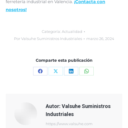
ferretería industrial en Valencia.
¡Contacta con
nosotros!
Categoría:
Actualidad
Por
Valsuhe Suministros Industriales
marzo 26, 2024
Comparte esta publicación
Share
Share
Share
Share
on
on
on
on
Facebook
X
LinkedIn
WhatsApp
Autor:
Valsuhe Suministros
Industriales
https://www.valsuhe.com