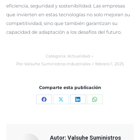
eficiencia, seguridad y sostenibilidad. Las empresas
que invierten en estas tecnologías no solo mejoran su
competitividad, sino que también garantizan su
capacidad de adaptación a los desafíos del futuro.
Categoría:
Actualidad
Por
Valsuhe Suministros Industriales
febrero 1, 2025
Comparte esta publicación
Share
Share
Share
Share
on
on
on
on
Facebook
X
LinkedIn
WhatsApp
Autor:
Valsuhe Suministros