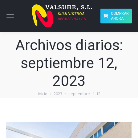
COMPRAR
AHORA
Archivos diarios:
septiembre 12,
2023
Inicio
2023
septiembre
12
Estás aquí: