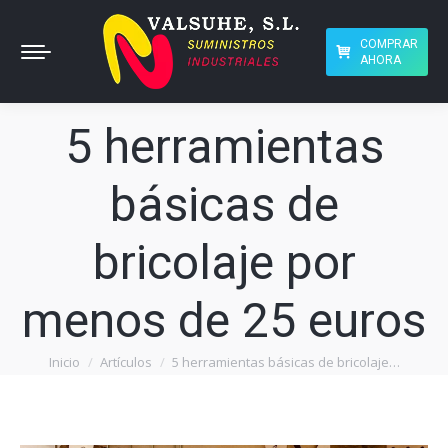
COMPRAR
AHORA
5 herramientas
básicas de
bricolaje por
menos de 25 euros
Inicio
Artículos
5 herramientas básicas de bricolaje…
Estás aquí: