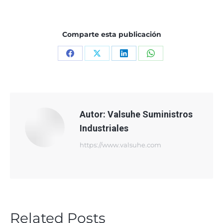
Comparte esta publicación
Share
Share
Share
Share
on
on
on
on
Facebook
X
LinkedIn
WhatsApp
Autor:
Valsuhe Suministros
Industriales
https://www.valsuhe.com
Related Posts